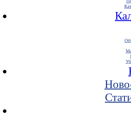
По
Кат
Ка
Объ
Ма
Уб
Ново
Стати