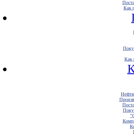
Пост
Как 
Поку
Как 
К
Нефтя
Произв
Пост
Поку
"
Комп
К