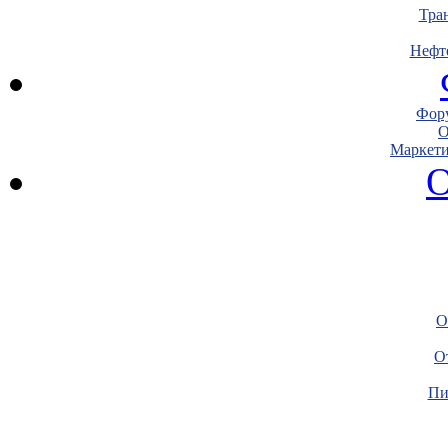
Тра
Нефт
Фору
О
Маркети
О
О
О
Пи