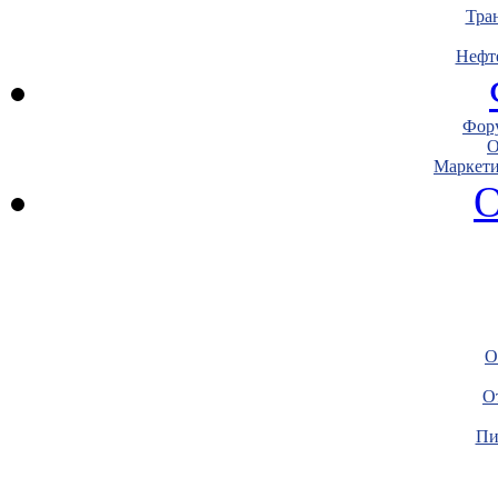
Тра
Нефт
Фору
О
Маркети
О
О
О
Пи