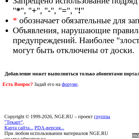
Запрещено использование подряд 
"
*
", "
+
", "
-
", "
=
", "
!
"
*
обозначает обязательные для за
Объявления, нарушающие правила
предупреждений. Наиболее "злос
могут быть отключены от доски.
Добавление может выполняться только абонентами порта
Есть Вопрос?
Задай его на
форуме
.
Copyright © 1999-2026, NGE.RU – проект
группы
"Текарт"
.
Карта сайта...
PDA-версия...
При любом использовании материалов NGE.RU
ссылка обязательна.