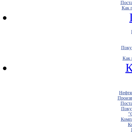
Пост
Как 
Поку
Как 
К
Нефтя
Произв
Пост
Поку
"
Комп
К