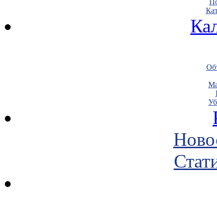
По
Кат
Ка
Объ
Ма
Уб
Ново
Стати