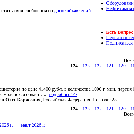
Оборудовани
Нефтехимия 
тить свои сообщения на
доске объявлений
Есть Вопрос
Перейти к т
Подписаться 
Всег
124
123
122
121
120
1
истерна по цене 41400 руб/т, в количестве 1000 т, мин. партия 
оленская область, ...
подробнее >>
ев Олег Борисович
, Российская Федерация.
Показов: 28
124
123
122
121
120
1
Всег
2026 г.
|
март 2026 г.