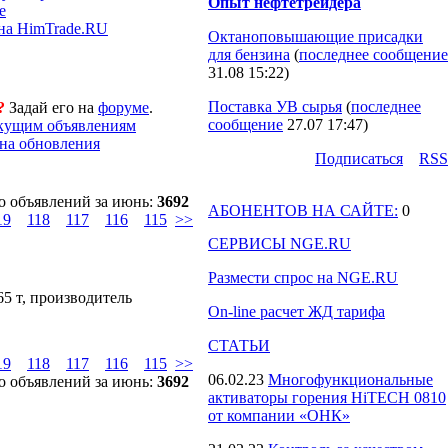
Опыт нефтетрейдера
е
на HimTrade.RU
Октаноповышающие присадки
для бензина
(
последнее сообщение
31.08 15:22
)
Поставка УВ сырья
(
последнее
?
Задай его на
форуме
.
сообщение
27.07 17:47
)
екущим объявлениям
на обновления
Подпиcаться
RSS
о объявлений за июнь:
3692
АБОНЕНТОВ НА САЙТЕ:
0
19
118
117
116
115
>>
СЕРВИСЫ NGE.RU
Размести спрос на NGE.RU
65 т, производитель
On-line расчет ЖД тарифа
СТАТЬИ
19
118
117
116
115
>>
06.02.23
Многофункциональные
о объявлений за июнь:
3692
активаторы горения HiTECH 0810
от компании «ОНК»