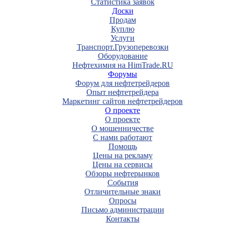
Статистика заявок
Доски
Продам
Куплю
Услуги
Транспорт.Грузоперевозки
Оборудование
Нефтехимия на HimTrade.RU
Форумы
Форум для нефтетрейдеров
Опыт нефтетрейдера
Маркетинг сайтов нефтетрейдеров
О проекте
О проекте
О мошенничестве
С нами работают
Помощь
Цены на рекламу
Цены на сервисы
Обзоры нефтерынков
События
Отличительные знаки
Опросы
Письмо администрации
Контакты