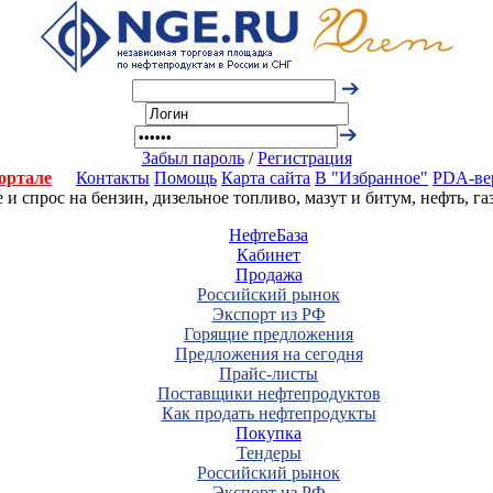
Забыл пароль
/
Регистрация
ортале
Контакты
Помощь
Карта сайта
В "Избранное"
PDA-ве
 спрос на бензин, дизельное топливо, мазут и битум, нефть, г
НефтеБаза
Кабинет
Продажа
Российский рынок
Экспорт из РФ
Горящие предложения
Предложения на сегодня
Прайс-листы
Поставщики нефтепродуктов
Как продать нефтепродукты
Покупка
Тендеры
Российский рынок
Экспорт из РФ