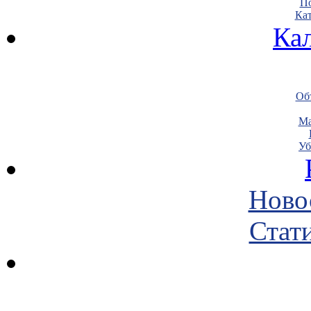
По
Кат
Ка
Объ
Ма
Уб
Ново
Стати