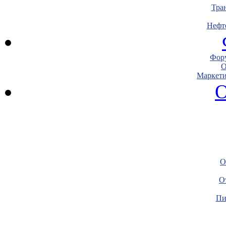
Тра
Нефт
Фору
О
Маркети
О
О
О
Пи