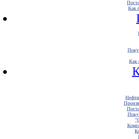
Пост
Как 
Поку
Как 
К
Нефтя
Произв
Пост
Поку
"
Комп
К