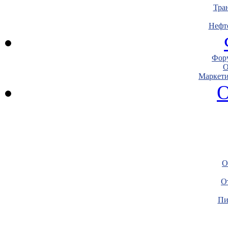
Тра
Нефт
Фору
О
Маркети
О
О
О
Пи