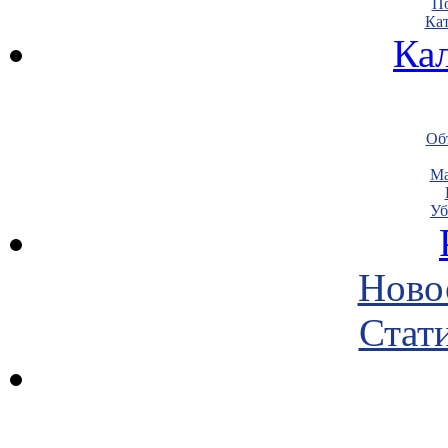
По
Кат
Ка
Объ
Ма
Уб
Ново
Стати