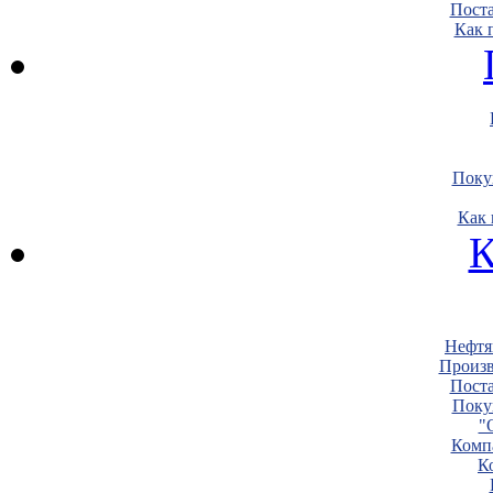
Пост
Как 
Поку
Как 
К
Нефтя
Произв
Пост
Поку
"
Комп
К