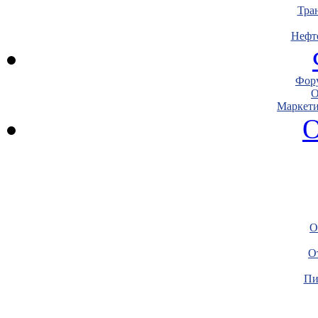
Тра
Нефт
Фору
О
Маркети
О
О
О
Пи