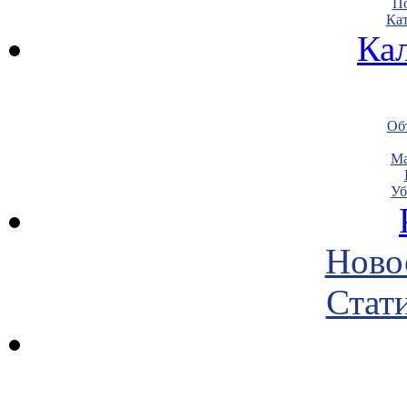
По
Кат
Ка
Объ
Ма
Уб
Ново
Стати