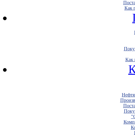
Пост
Как 
Поку
Как 
К
Нефтя
Произв
Пост
Поку
"
Комп
К