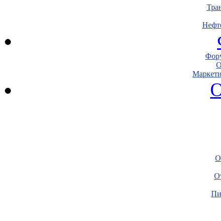
Тра
Нефт
Фору
О
Маркети
О
О
О
Пи