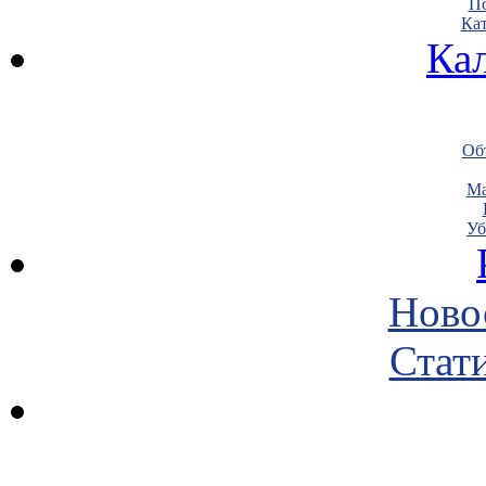
По
Кат
Ка
Объ
Ма
Уб
Ново
Стати