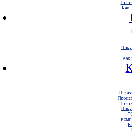
Пост
Как 
Поку
Как 
К
Нефтя
Произв
Пост
Поку
"
Комп
К