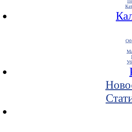
По
Кат
Ка
Объ
Ма
Уб
Ново
Стати