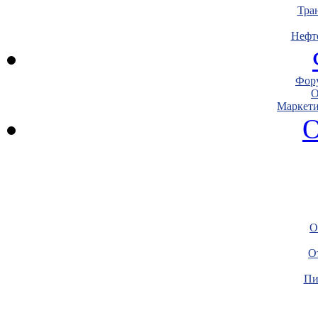
Тра
Нефт
Фору
О
Маркети
О
О
О
Пи