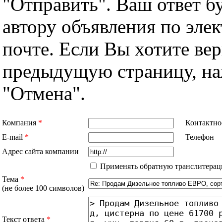
"Отправить". Ваш ответ б
автору объявления по эле
почте. Если Вы хотите вер
предыдущую страницу, н
"Отмена".
Компания
*
Контактно
E-mail
*
Телефон
Адрес сайта компании
Применять обратную транслитерац
Тема
*
(не более 100 символов)
Текст ответа
*