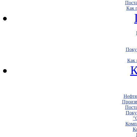
Пост
Как 
Поку
Как 
К
Нефтя
Произв
Пост
Поку
"
Комп
К