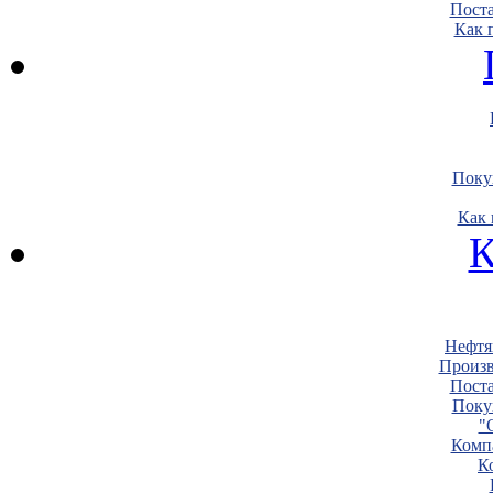
Пост
Как 
Поку
Как 
К
Нефтя
Произв
Пост
Поку
"
Комп
К