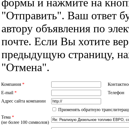
формы и нажмите на кноп
"Отправить". Ваш ответ б
автору объявления по эле
почте. Если Вы хотите вер
предыдущую страницу, н
"Отмена".
Компания
*
Контактно
E-mail
*
Телефон
Адрес сайта компании
Применять обратную транслитерац
Тема
*
(не более 100 символов)