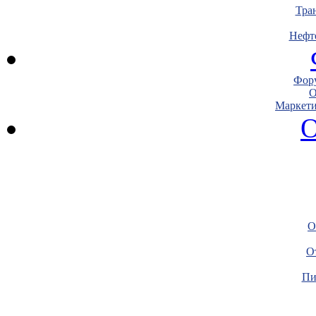
Тра
Нефт
Фору
О
Маркети
О
О
О
Пи