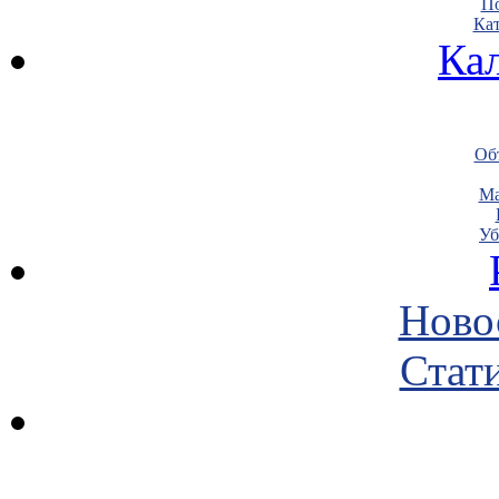
По
Кат
Ка
Объ
Ма
Уб
Ново
Стати