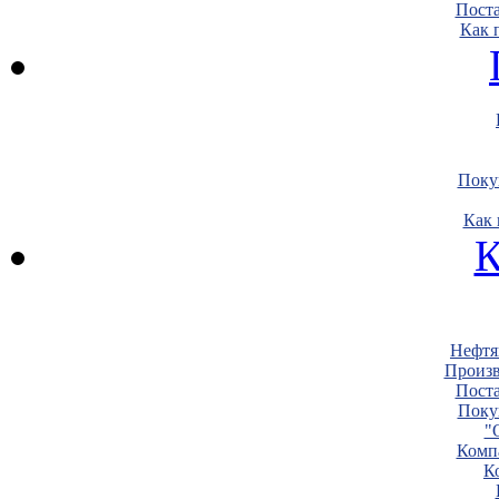
Пост
Как 
Поку
Как 
К
Нефтя
Произв
Пост
Поку
"
Комп
К