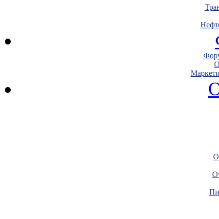
Тра
Нефт
Фору
О
Маркети
О
О
О
Пи