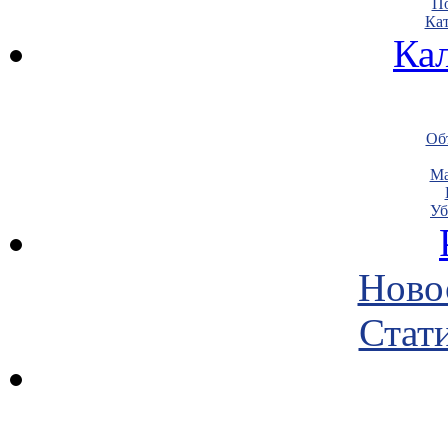
По
Кат
Ка
Объ
Ма
Уб
Ново
Стати