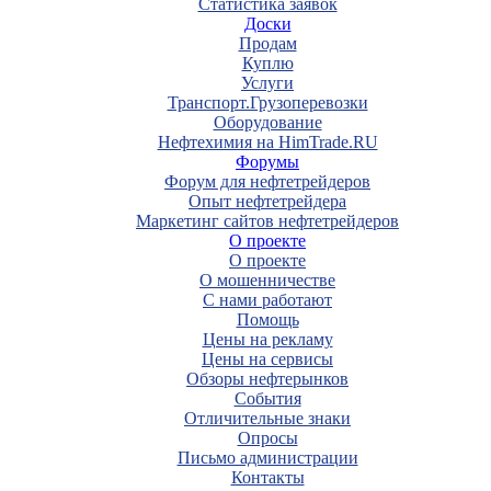
Статистика заявок
Доски
Продам
Куплю
Услуги
Транспорт.Грузоперевозки
Оборудование
Нефтехимия на HimTrade.RU
Форумы
Форум для нефтетрейдеров
Опыт нефтетрейдера
Маркетинг сайтов нефтетрейдеров
О проекте
О проекте
О мошенничестве
С нами работают
Помощь
Цены на рекламу
Цены на сервисы
Обзоры нефтерынков
События
Отличительные знаки
Опросы
Письмо администрации
Контакты