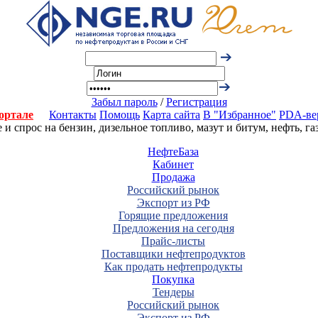
Забыл пароль
/
Регистрация
ортале
Контакты
Помощь
Карта сайта
В "Избранное"
PDA-ве
 спрос на бензин, дизельное топливо, мазут и битум, нефть, г
НефтеБаза
Кабинет
Продажа
Российский рынок
Экспорт из РФ
Горящие предложения
Предложения на сегодня
Прайс-листы
Поставщики нефтепродуктов
Как продать нефтепродукты
Покупка
Тендеры
Российский рынок
Экспорт из РФ