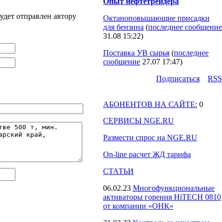
Опыт нефтетрейдера
удет отправлен автору
Октаноповышающие присадки
для бензина
(
последнее сообщение
31.08 15:22
)
Поставка УВ сырья
(
последнее
сообщение
27.07 17:47
)
Подпиcаться
RSS
АБОНЕНТОВ НА САЙТЕ:
0
СЕРВИСЫ NGE.RU
Размести спрос на NGE.RU
On-line расчет ЖД тарифа
СТАТЬИ
06.02.23
Многофункциональные
активаторы горения HiTECH 0810
от компании «ОНК»