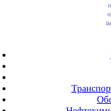
О
О
Пи
Транспор
Об
Нефтехими