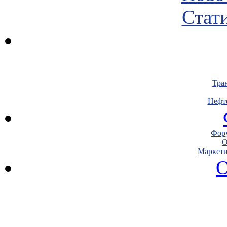
Стати
Тра
Нефт
Фору
О
Маркети
О