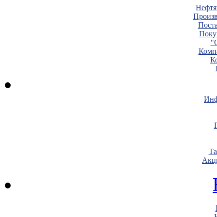
Нефтя
Произв
Пост
Поку
"
Комп
К
Инф
Т
Акц