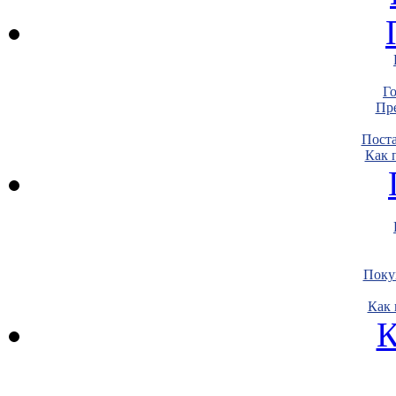
Г
Пре
Пост
Как 
Поку
Как 
К