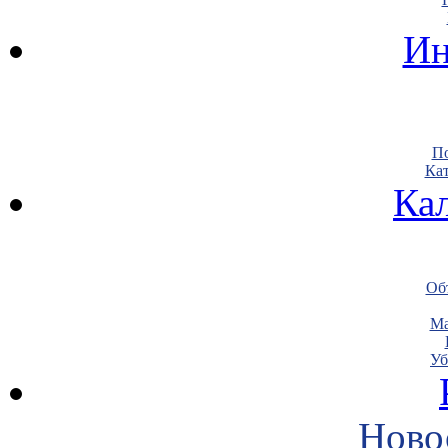
Ин
По
Кат
Ка
Объ
Ма
Уб
Ново