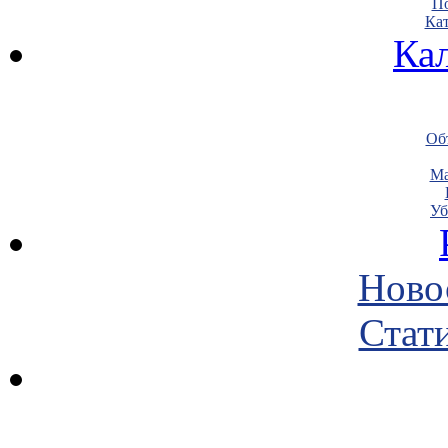
По
Кат
Ка
Объ
Ма
Уб
Ново
Стати