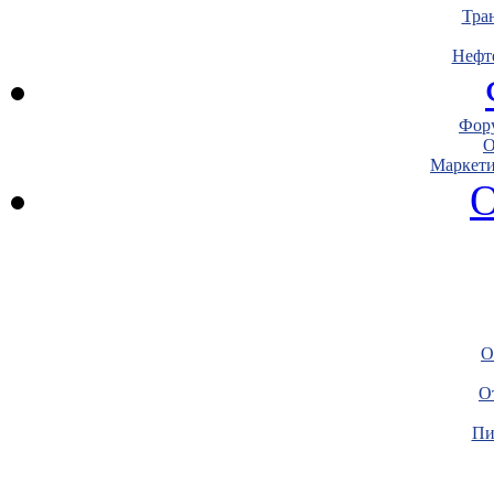
Тра
Нефт
Фору
О
Маркети
О
О
О
Пи