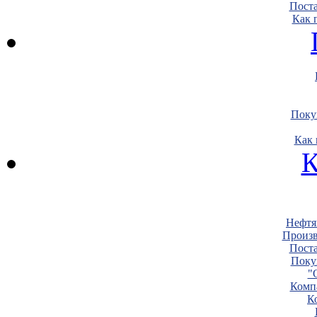
Пост
Как 
Поку
Как 
К
Нефтя
Произв
Пост
Поку
"
Комп
К