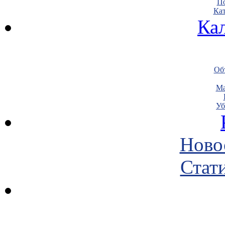
По
Кат
Ка
Объ
Ма
Уб
Ново
Стати