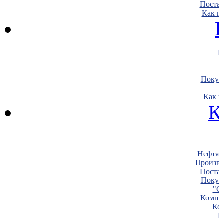
Пост
Как 
Поку
Как 
К
Нефтя
Произв
Пост
Поку
"
Комп
К