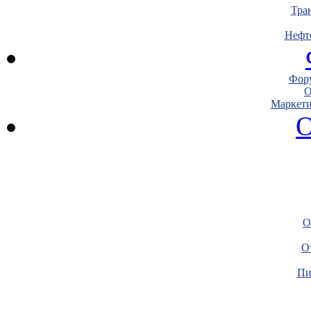
Тра
Нефт
Фору
О
Маркети
О
О
О
Пи