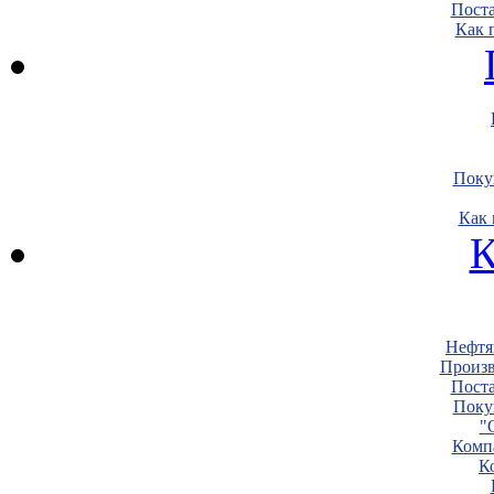
Пост
Как 
Поку
Как 
К
Нефтя
Произв
Пост
Поку
"
Комп
К