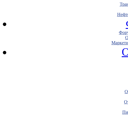
Тра
Нефт
Фору
О
Маркети
О
О
О
Пи