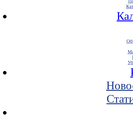
По
Кат
Ка
Объ
Ма
Уб
Ново
Стати