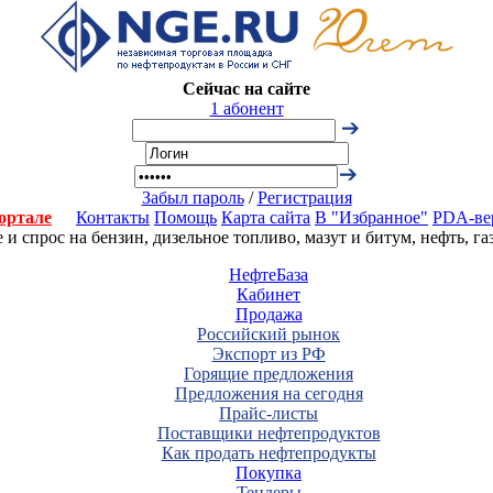
Сейчас на сайте
1 абонент
Забыл пароль
/
Регистрация
ортале
Контакты
Помощь
Карта сайта
В "Избранное"
PDA-ве
 спрос на бензин, дизельное топливо, мазут и битум, нефть, г
НефтеБаза
Кабинет
Продажа
Российский рынок
Экспорт из РФ
Горящие предложения
Предложения на сегодня
Прайс-листы
Поставщики нефтепродуктов
Как продать нефтепродукты
Покупка
Тендеры