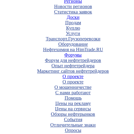
Регионы
Новости регионов
Статистика заявок
Доски
Продам
Куплю
Услуги
Транспорт.Грузоперевозки
Оборудование
Нефтехимия на HimTrade.RU
Форумы
Форум для нефтетрейдеров
Опыт нефтетрейдера
Маркетинг сайтов нефтетрейдеров
О проекте
О проекте
О мошенничестве
С нами работают
Помощь
Цены на рекламу
Цены на сервисы
Обзоры нефтерынков
События
Отличительные знаки
Опросы