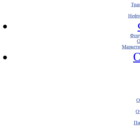
Тра
Нефт
Фору
О
Маркети
О
О
О
Пи