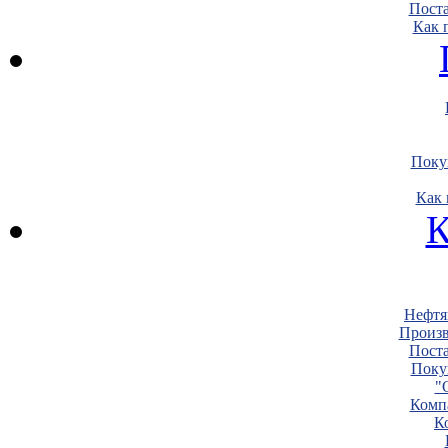
Пост
Как 
Поку
Как 
К
Нефтя
Произв
Пост
Поку
"
Комп
К