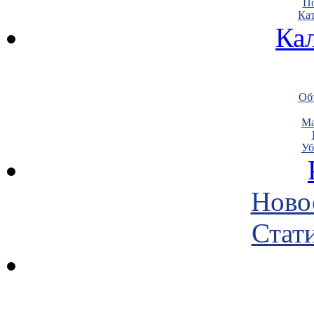
По
Кат
Ка
Объ
Ма
Уб
Ново
Стати