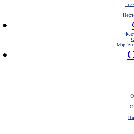
Тра
Нефт
Фору
О
Маркети
О
О
О
Пи