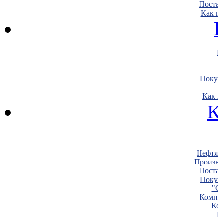
Пост
Как 
Поку
Как 
К
Нефтя
Произв
Пост
Поку
"
Комп
К