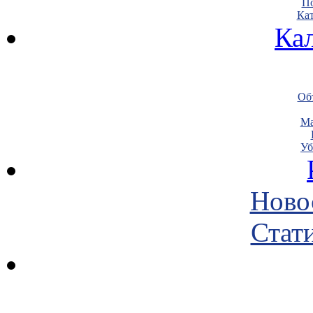
По
Кат
Ка
Объ
Ма
Уб
Ново
Стати