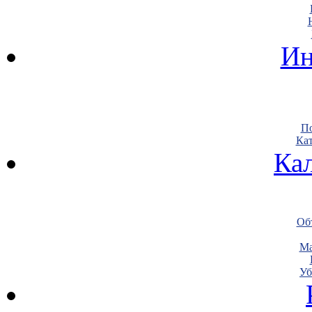
Ин
По
Кат
Ка
Объ
Ма
Уб