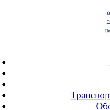
О
О
Пи
Транспор
Об