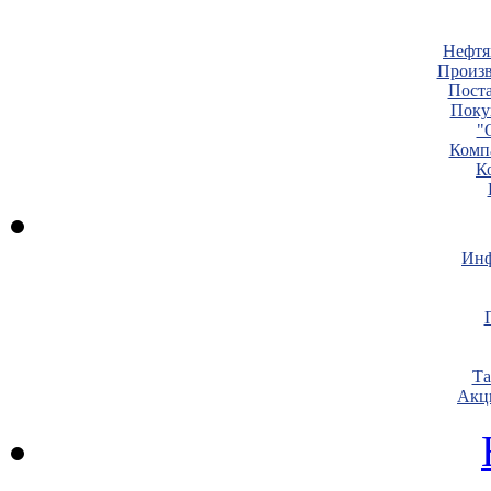
Нефтя
Произв
Пост
Поку
"
Комп
К
Инф
Т
Акц