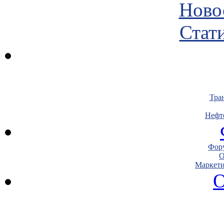
Ново
Стати
Тра
Нефт
Фору
О
Маркети
О