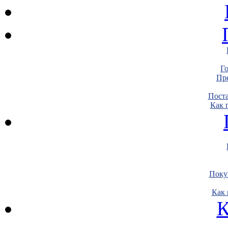
Г
Пре
Пост
Как 
Поку
Как 
К