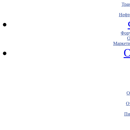
Тра
Нефт
Фору
О
Маркети
О
О
О
Пи