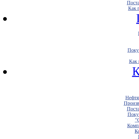
Пост
Как 
Поку
Как 
К
Нефтя
Произв
Пост
Поку
"
Комп
К