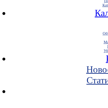
По
Кат
Ка
Объ
Ма
Уб
Ново
Стати