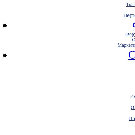
Тра
Нефт
Фору
О
Маркети
О
О
О
Пи