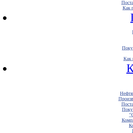
Пост
Как 
Поку
Как 
К
Нефтя
Произв
Пост
Поку
"
Комп
К