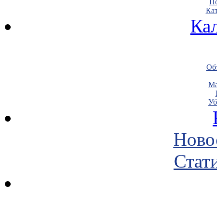
По
Кат
Ка
Объ
Ма
Уб
Ново
Стати