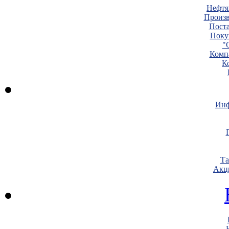
Нефтя
Произв
Пост
Поку
"
Комп
К
Инф
Т
Акц