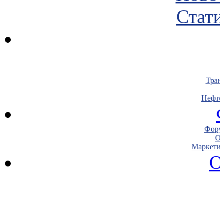
Стати
Тра
Нефт
Фору
О
Маркети
О