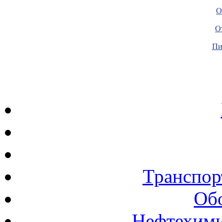
О
О
Пи
Транспор
Об
Нефтехими