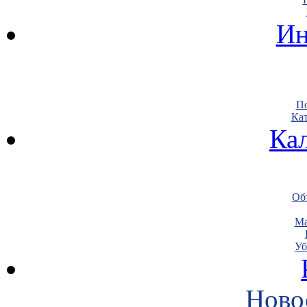
Ин
По
Кат
Ка
Объ
Ма
Уб
Ново