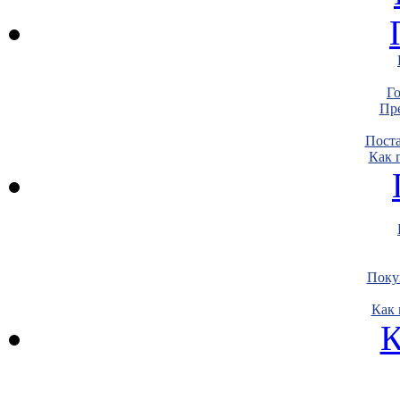
Г
Пре
Пост
Как 
Поку
Как 
К