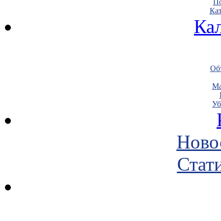
По
Кат
Ка
Объ
Ма
Уб
Ново
Стати