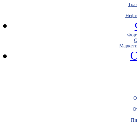
Тра
Нефт
Фору
О
Маркети
О
О
О
Пи