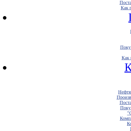
Пост
Как 
Поку
Как 
К
Нефтя
Произв
Пост
Поку
"
Комп
К