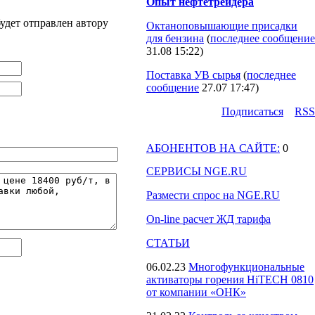
Опыт нефтетрейдера
удет отправлен автору
Октаноповышающие присадки
для бензина
(
последнее сообщение
31.08 15:22
)
Поставка УВ сырья
(
последнее
сообщение
27.07 17:47
)
Подпиcаться
RSS
АБОНЕНТОВ НА САЙТЕ:
0
СЕРВИСЫ NGE.RU
Размести спрос на NGE.RU
On-line расчет ЖД тарифа
СТАТЬИ
06.02.23
Многофункциональные
активаторы горения HiTECH 0810
от компании «ОНК»