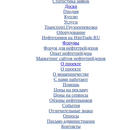
Статистика заявок
Доски
Продам
Куплю
Услуги
Транспорт.Грузоперевозки
Оборудование
Нефтехимия на HimTrade.RU
Форумы
Форум для нефтетрейдеров
Опыт нефтетрейдера
Маркетинг сайтов нефтетрейдеров
О проекте
О проекте
О мошенничестве
С нами работают
Помощь
Цены на рекламу
Цены на сервисы
Обзоры нефтерынков
События
Отличительные знаки
Опросы
Письмо администрации
Контакты