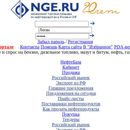
Забыл пароль
/
Регистрация
ортале
Контакты
Помощь
Карта сайта
В "Избранное"
PDA-ве
 спрос на бензин, дизельное топливо, мазут и битум, нефть, г
НефтеБаза
Кабинет
Продажа
Российский рынок
Экспорт из РФ
Горящие предложения
Предложения на сегодня
Прайс-листы
Поставщики нефтепродуктов
Как продать нефтепродукты
Покупка
Тендеры
Российский рынок
Экспорт из РФ