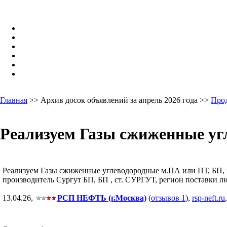
Главная
>> Архив досок объявлений за апрель 2026 года >>
Про
Реализуем Газы сжиженные угл
Реализуем Газы сжиженные углеводородные м.ПА или ПТ, БП, ж/д,
производитель Сургут БП, БП , ст. СУРГУТ, регион поставки лю
13.04.26,
РСП НЕФТЬ (г.Москва)
(
отзывов 1
),
rsp-neft.ru