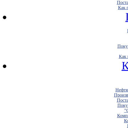
Пост
Как 
Поку
Как 
К
Нефтя
Произв
Пост
Поку
"
Комп
К