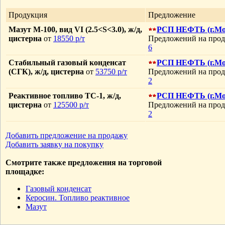
Продукция
Предложение
Мазут М-100, вид VI (2.5<S<3.0), ж/д,
РСП НЕФТЬ (г.Мо
цистерна
от
18550 р/т
Предложений на прод
6
Стабильный газовый конденсат
РСП НЕФТЬ (г.Мо
(СГК), ж/д, цистерна
от
53750 р/т
Предложений на прод
2
Реактивное топливо ТС-1, ж/д,
РСП НЕФТЬ (г.Мо
цистерна
от
125500 р/т
Предложений на прод
2
Добавить предложение на продажу
Добавить заявку на покупку
Смотрите также предложения на торговой
площадке:
Газовый конденсат
Керосин. Топливо реактивное
Мазут