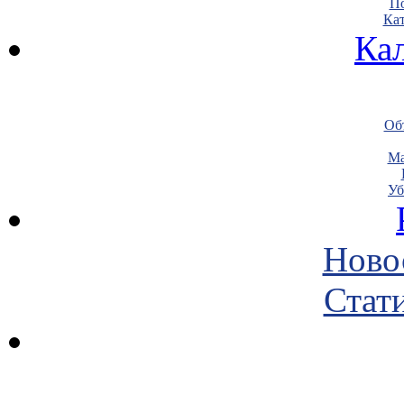
По
Кат
Ка
Объ
Ма
Уб
Ново
Стати