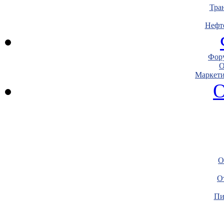
Тра
Нефт
Фору
О
Маркети
О
О
О
Пи