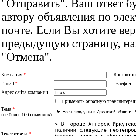
"Отправить". Ваш ответ б
автору объявления по эле
почте. Если Вы хотите вер
предыдущую страницу, н
"Отмена".
Компания
*
Контактно
E-mail
*
Телефон
Адрес сайта компании
Применять обратную транслитерац
Тема
*
(не более 100 символов)
Текст ответа
*