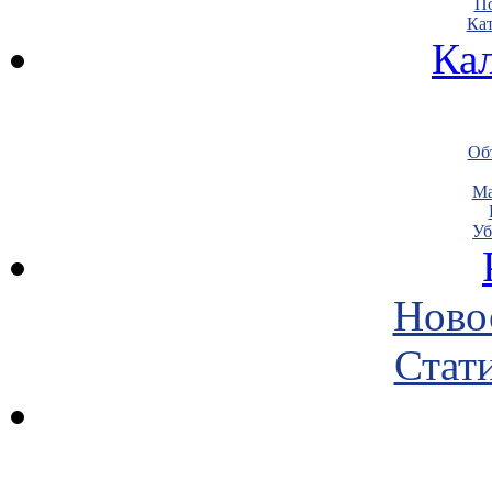
По
Кат
Ка
Объ
Ма
Уб
Ново
Стати