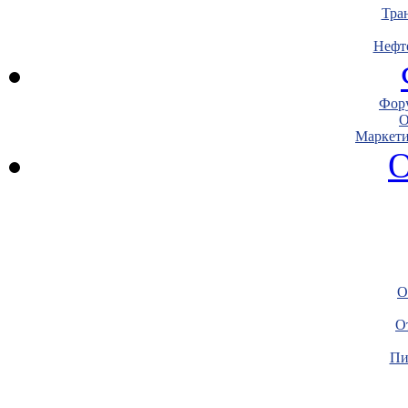
Тра
Нефт
Фору
О
Маркети
О
О
О
Пи