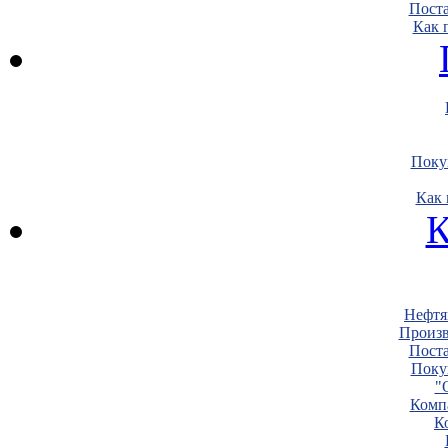
Пост
Как 
Поку
Как 
К
Нефтя
Произв
Пост
Поку
"
Комп
К