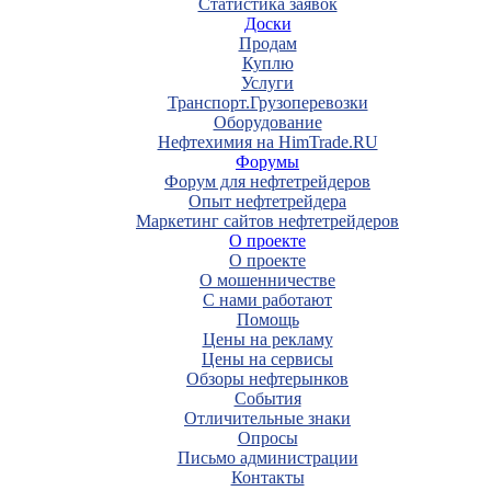
Статистика заявок
Доски
Продам
Куплю
Услуги
Транспорт.Грузоперевозки
Оборудование
Нефтехимия на HimTrade.RU
Форумы
Форум для нефтетрейдеров
Опыт нефтетрейдера
Маркетинг сайтов нефтетрейдеров
О проекте
О проекте
О мошенничестве
С нами работают
Помощь
Цены на рекламу
Цены на сервисы
Обзоры нефтерынков
События
Отличительные знаки
Опросы
Письмо администрации
Контакты