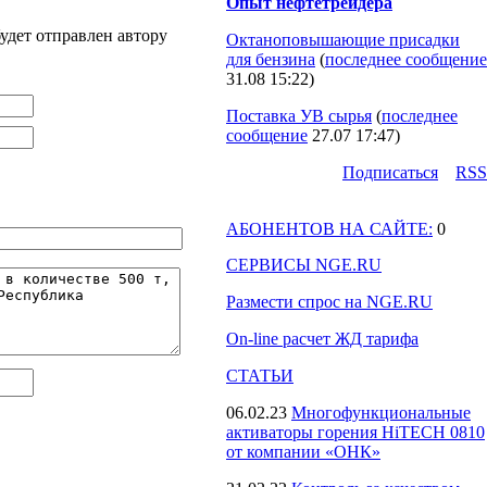
Опыт нефтетрейдера
удет отправлен автору
Октаноповышающие присадки
для бензина
(
последнее сообщение
31.08 15:22
)
Поставка УВ сырья
(
последнее
сообщение
27.07 17:47
)
Подпиcаться
RSS
АБОНЕНТОВ НА САЙТЕ:
0
СЕРВИСЫ NGE.RU
Размести спрос на NGE.RU
On-line расчет ЖД тарифа
СТАТЬИ
06.02.23
Многофункциональные
активаторы горения HiTECH 0810
от компании «ОНК»