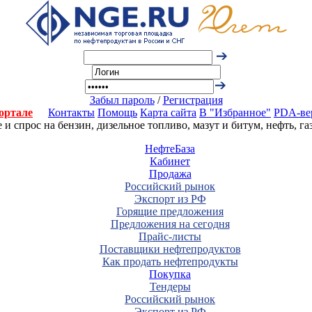
Забыл пароль
/
Регистрация
ортале
Контакты
Помощь
Карта сайта
В "Избранное"
PDA-ве
 спрос на бензин, дизельное топливо, мазут и битум, нефть, г
НефтеБаза
Кабинет
Продажа
Российский рынок
Экспорт из РФ
Горящие предложения
Предложения на сегодня
Прайс-листы
Поставщики нефтепродуктов
Как продать нефтепродукты
Покупка
Тендеры
Российский рынок
Экспорт из РФ