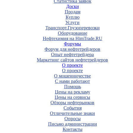
Статистика заявок
Доски
Продам
Куплю
Услуги
Транспорт.Грузоперевозки
Оборудование
Нефтехимия на HimTrade.RU
Форумы
Форум для нефтетрейдеров
Опыт нефтетрейдера
Маркетинг сайтов нефтетрейдеров
О проекте
О проекте
О мошенничестве
С нами работают
Помощь
Цены на рекламу
Цены на сервисы
Обзоры нефтерынков
События
Отличительные знаки
Опросы
Письмо администрации
Контакты