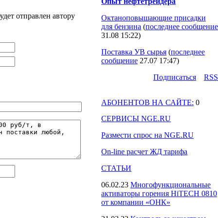
Опыт нефтетрейдера
удет отправлен автору
Октаноповышающие присадки
для бензина
(
последнее сообщение
31.08 15:22
)
Поставка УВ сырья
(
последнее
сообщение
27.07 17:47
)
Подпиcаться
RSS
АБОНЕНТОВ НА САЙТЕ:
0
СЕРВИСЫ NGE.RU
Размести спрос на NGE.RU
On-line расчет ЖД тарифа
СТАТЬИ
06.02.23
Многофункциональные
активаторы горения HiTECH 0810
от компании «ОНК»