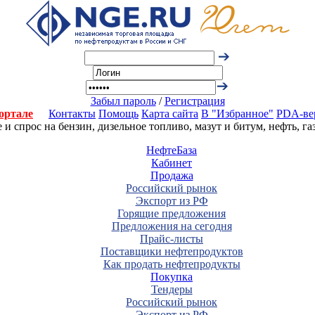
Забыл пароль
/
Регистрация
ортале
Контакты
Помощь
Карта сайта
В "Избранное"
PDA-ве
 спрос на бензин, дизельное топливо, мазут и битум, нефть, г
НефтеБаза
Кабинет
Продажа
Российский рынок
Экспорт из РФ
Горящие предложения
Предложения на сегодня
Прайс-листы
Поставщики нефтепродуктов
Как продать нефтепродукты
Покупка
Тендеры
Российский рынок
Экспорт из РФ