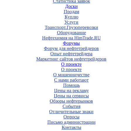
Статистика заявок
Доски
Продам
Куплю
Услуги
Транспорт.Грузоперевозки
Оборудование
Нефтехимия на HimTrade.RU
Форумы
Форум для нефтетрейдеров
Опыт нефтетрейдера
Маркетинг сайтов нефтетрейдеров
О проекте
О проекте
О мошенничестве
С нами работают
Помощь
Цены на рекламу
Цены на сервисы
Обзоры нефтерынков
События
Отличительные знаки
Опросы
Письмо администрации
Контакты