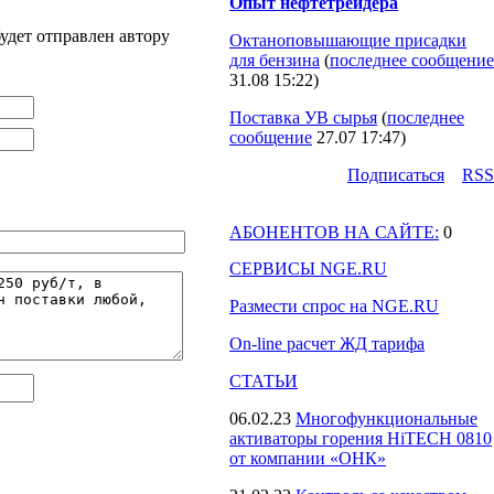
Опыт нефтетрейдера
удет отправлен автору
Октаноповышающие присадки
для бензина
(
последнее сообщение
31.08 15:22
)
Поставка УВ сырья
(
последнее
сообщение
27.07 17:47
)
Подпиcаться
RSS
АБОНЕНТОВ НА САЙТЕ:
0
СЕРВИСЫ NGE.RU
Размести спрос на NGE.RU
On-line расчет ЖД тарифа
СТАТЬИ
06.02.23
Многофункциональные
активаторы горения HiTECH 0810
от компании «ОНК»