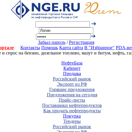
Забыл пароль
/
Регистрация
ортале
Контакты
Помощь
Карта сайта
В "Избранное"
PDA-ве
 спрос на бензин, дизельное топливо, мазут и битум, нефть, г
НефтеБаза
Кабинет
Продажа
Российский рынок
Экспорт из РФ
Горящие предложения
Предложения на сегодня
Прайс-листы
Поставщики нефтепродуктов
Как продать нефтепродукты
Покупка
Тендеры
Российский рынок
Экспорт из РФ