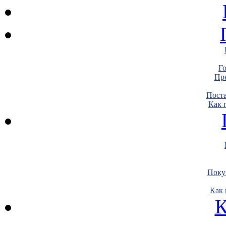
Г
Пре
Пост
Как 
Поку
Как 
К