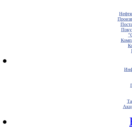
Нефтя
Произв
Пост
Поку
"
Комп
К
Инф
Т
Акц