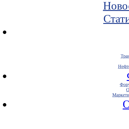
Ново
Стати
Тра
Нефт
Фору
О
Маркети
О