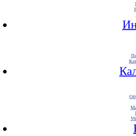
Ин
По
Кат
Ка
Объ
Ма
Уб