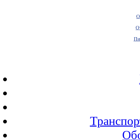
О
О
Пи
Транспор
Об