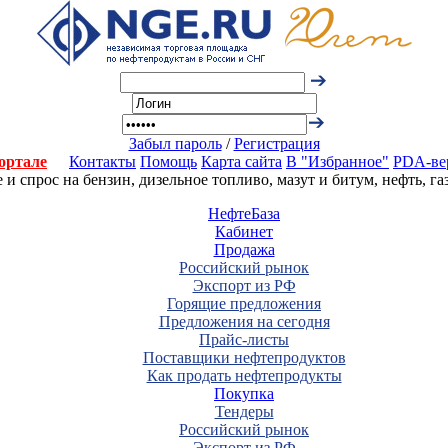
Забыл пароль
/
Регистрация
ортале
Контакты
Помощь
Карта сайта
В "Избранное"
PDA-ве
 спрос на бензин, дизельное топливо, мазут и битум, нефть, г
НефтеБаза
Кабинет
Продажа
Российский рынок
Экспорт из РФ
Горящие предложения
Предложения на сегодня
Прайс-листы
Поставщики нефтепродуктов
Как продать нефтепродукты
Покупка
Тендеры
Российский рынок
Экспорт из РФ