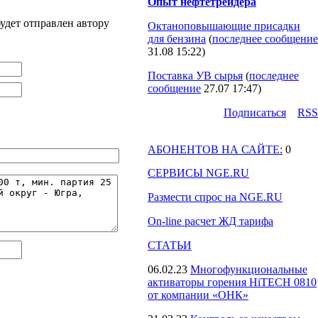
Опыт нефтетрейдера
удет отправлен автору
Октаноповышающие присадки
для бензина
(
последнее сообщение
31.08 15:22
)
Поставка УВ сырья
(
последнее
сообщение
27.07 17:47
)
Подпиcаться
RSS
АБОНЕНТОВ НА САЙТЕ:
0
СЕРВИСЫ NGE.RU
Размести спрос на NGE.RU
On-line расчет ЖД тарифа
СТАТЬИ
06.02.23
Многофункциональные
активаторы горения HiTECH 0810
от компании «ОНК»