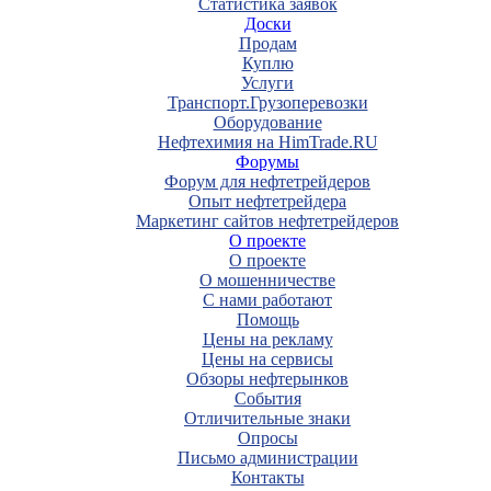
Статистика заявок
Доски
Продам
Куплю
Услуги
Транспорт.Грузоперевозки
Оборудование
Нефтехимия на HimTrade.RU
Форумы
Форум для нефтетрейдеров
Опыт нефтетрейдера
Маркетинг сайтов нефтетрейдеров
О проекте
О проекте
О мошенничестве
С нами работают
Помощь
Цены на рекламу
Цены на сервисы
Обзоры нефтерынков
События
Отличительные знаки
Опросы
Письмо администрации
Контакты