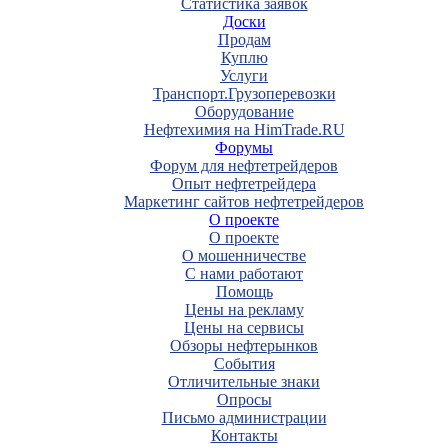
Статистика заявок
Доски
Продам
Куплю
Услуги
Транспорт.Грузоперевозки
Оборудование
Нефтехимия на HimTrade.RU
Форумы
Форум для нефтетрейдеров
Опыт нефтетрейдера
Маркетинг сайтов нефтетрейдеров
О проекте
О проекте
О мошенничестве
С нами работают
Помощь
Цены на рекламу
Цены на сервисы
Обзоры нефтерынков
События
Отличительные знаки
Опросы
Письмо администрации
Контакты