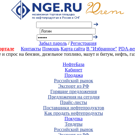
Забыл пароль
/
Регистрация
ортале
Контакты
Помощь
Карта сайта
В "Избранное"
PDA-ве
 спрос на бензин, дизельное топливо, мазут и битум, нефть, г
НефтеБаза
Кабинет
Продажа
Российский рынок
Экспорт из РФ
Горящие предложения
Предложения на сегодня
Прайс-листы
Поставщики нефтепродуктов
Как продать нефтепродукты
Покупка
Тендеры
Российский рынок
Экспорт из РФ