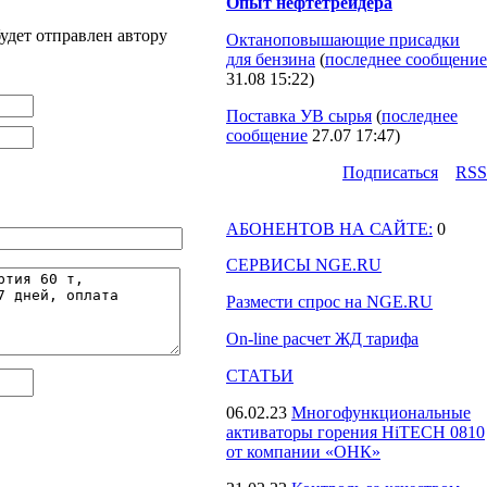
Опыт нефтетрейдера
удет отправлен автору
Октаноповышающие присадки
для бензина
(
последнее сообщение
31.08 15:22
)
Поставка УВ сырья
(
последнее
сообщение
27.07 17:47
)
Подпиcаться
RSS
АБОНЕНТОВ НА САЙТЕ:
0
СЕРВИСЫ NGE.RU
Размести спрос на NGE.RU
On-line расчет ЖД тарифа
СТАТЬИ
06.02.23
Многофункциональные
активаторы горения HiTECH 0810
от компании «ОНК»