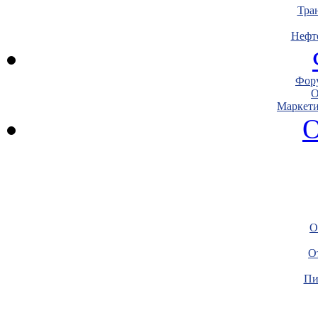
Тра
Нефт
Фору
О
Маркети
О
О
О
Пи