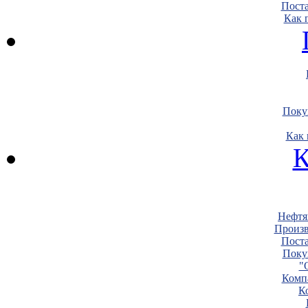
Пост
Как 
Поку
Как 
К
Нефтя
Произв
Пост
Поку
"
Комп
К