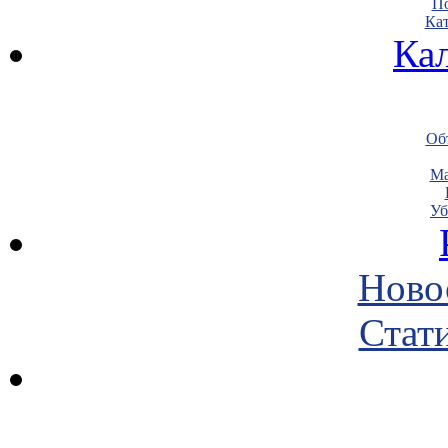
По
Кат
Ка
Объ
Ма
Уб
Ново
Стати