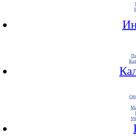
Ин
По
Кат
Ка
Объ
Ма
Уб