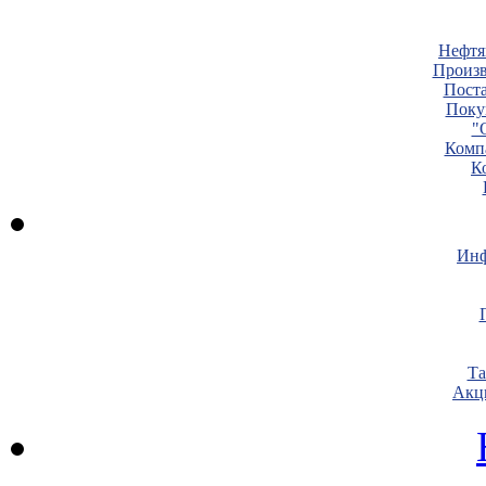
Нефтя
Произв
Пост
Поку
"
Комп
К
Инф
Т
Акц