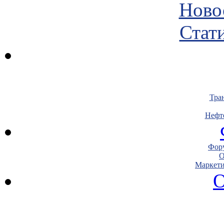
Ново
Стати
Тра
Нефт
Фору
О
Маркети
О