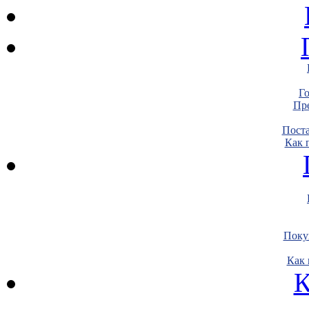
Г
Пре
Пост
Как 
Поку
Как 
К