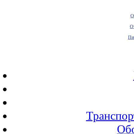
О
О
Пи
Транспор
Об