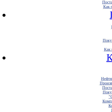
Пост
Как 
Поку
Как 
К
Нефтя
Произв
Пост
Поку
"
Комп
К