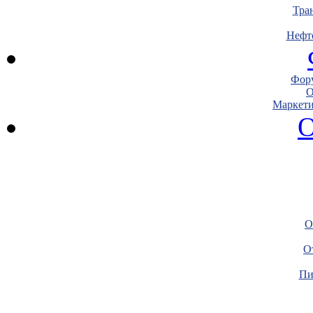
Тра
Нефт
Фору
О
Маркети
О
О
О
Пи