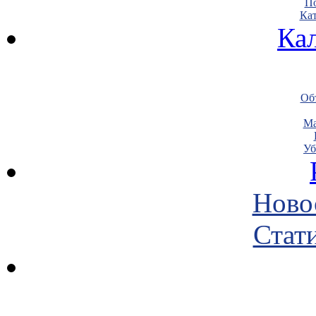
По
Кат
Ка
Объ
Ма
Уб
Ново
Стати