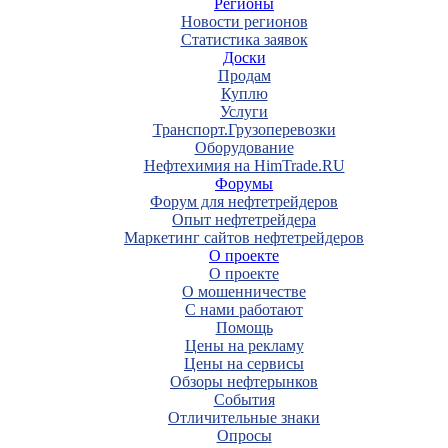
Регионы
Новости регионов
Статистика заявок
Доски
Продам
Куплю
Услуги
Транспорт.Грузоперевозки
Оборудование
Нефтехимия на HimTrade.RU
Форумы
Форум для нефтетрейдеров
Опыт нефтетрейдера
Маркетинг сайтов нефтетрейдеров
О проекте
О проекте
О мошенничестве
С нами работают
Помощь
Цены на рекламу
Цены на сервисы
Обзоры нефтерынков
События
Отличительные знаки
Опросы