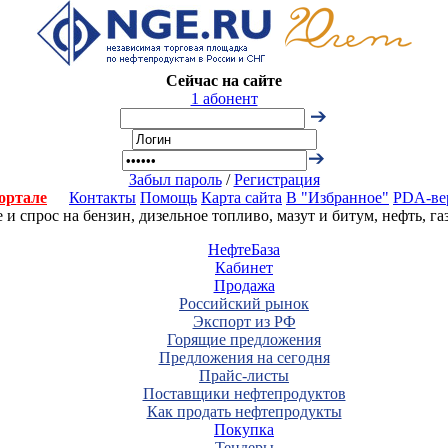
Сейчас на сайте
1 абонент
Забыл пароль
/
Регистрация
ортале
Контакты
Помощь
Карта сайта
В "Избранное"
PDA-ве
 спрос на бензин, дизельное топливо, мазут и битум, нефть, г
НефтеБаза
Кабинет
Продажа
Российский рынок
Экспорт из РФ
Горящие предложения
Предложения на сегодня
Прайс-листы
Поставщики нефтепродуктов
Как продать нефтепродукты
Покупка
Тендеры