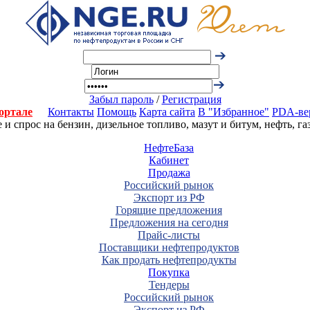
Забыл пароль
/
Регистрация
ортале
Контакты
Помощь
Карта сайта
В "Избранное"
PDA-ве
 спрос на бензин, дизельное топливо, мазут и битум, нефть, г
НефтеБаза
Кабинет
Продажа
Российский рынок
Экспорт из РФ
Горящие предложения
Предложения на сегодня
Прайс-листы
Поставщики нефтепродуктов
Как продать нефтепродукты
Покупка
Тендеры
Российский рынок
Экспорт из РФ