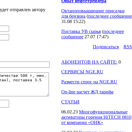
Опыт нефтетрейдера
удет отправлен автору
Октаноповышающие присадки
для бензина
(
последнее сообщение
31.08 15:22
)
Поставка УВ сырья
(
последнее
сообщение
27.07 17:47
)
Подпиcаться
RSS
АБОНЕНТОВ НА САЙТЕ:
0
СЕРВИСЫ NGE.RU
Размести спрос на NGE.RU
On-line расчет ЖД тарифа
СТАТЬИ
06.02.23
Многофункциональные
активаторы горения HiTECH 0810
от компании «ОНК»