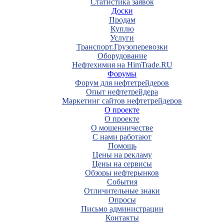
Статистика заявок
Доски
Продам
Куплю
Услуги
Транспорт.Грузоперевозки
Оборудование
Нефтехимия на HimTrade.RU
Форумы
Форум для нефтетрейдеров
Опыт нефтетрейдера
Маркетинг сайтов нефтетрейдеров
О проекте
О проекте
О мошенничестве
С нами работают
Помощь
Цены на рекламу
Цены на сервисы
Обзоры нефтерынков
События
Отличительные знаки
Опросы
Письмо администрации
Контакты