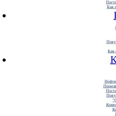
Пост
Как 
Поку
Как 
К
Нефтя
Произв
Пост
Поку
"
Комп
К