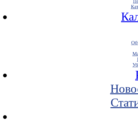
По
Кат
Ка
Объ
Ма
Уб
Ново
Стати