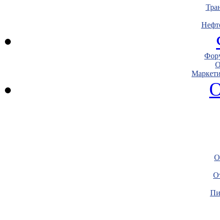
Тра
Нефт
Фору
О
Маркети
О
О
О
Пи