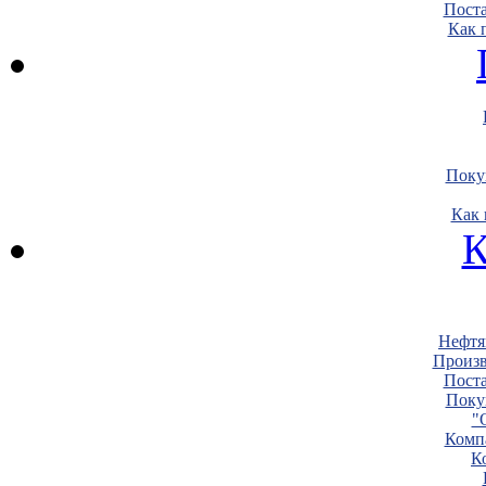
Пост
Как 
Поку
Как 
К
Нефтя
Произв
Пост
Поку
"
Комп
К