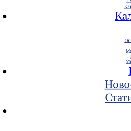
По
Кат
Ка
Объ
Ма
Уб
Ново
Стати