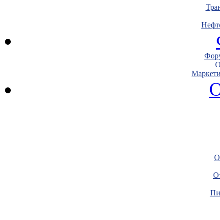
Тра
Нефт
Фору
О
Маркети
О
О
О
Пи