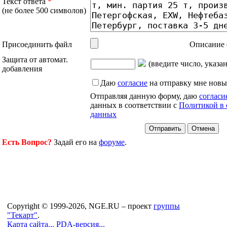
Текст ответа
*
(не более 500 символов)
Присоединить файл
Описание 
Защита от автомат.
(введите число, указа
добавления
Даю
согласие
на отправку мне новы
Отправляя данную форму, даю
согласи
данных в соответствии с
Политикой в 
данных
Есть Вопрос?
Задай его на
форуме
.
Copyright © 1999-2026, NGE.RU – проект
группы
"Текарт"
.
Карта сайта...
PDA-версия...