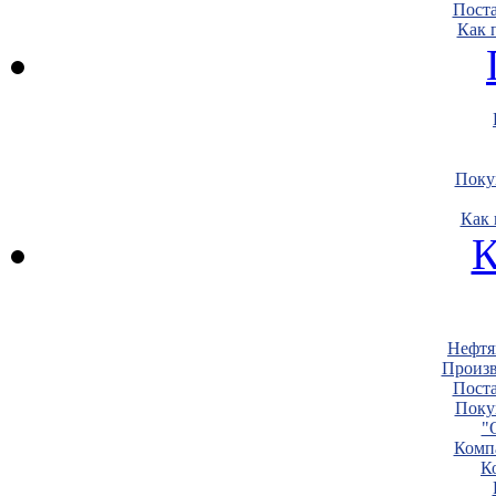
Пост
Как 
Поку
Как 
К
Нефтя
Произв
Пост
Поку
"
Комп
К