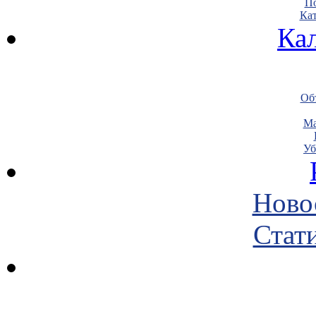
По
Кат
Ка
Объ
Ма
Уб
Ново
Стати