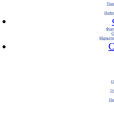
Тра
Нефт
Фору
О
Маркети
О
О
О
Пи