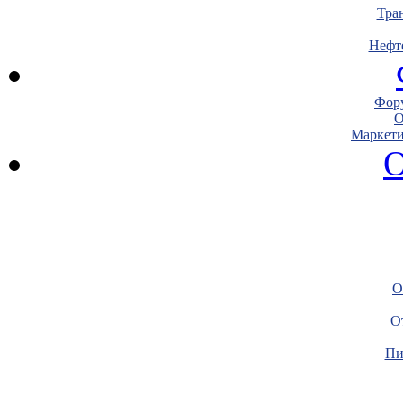
Тра
Нефт
Фору
О
Маркети
О
О
О
Пи