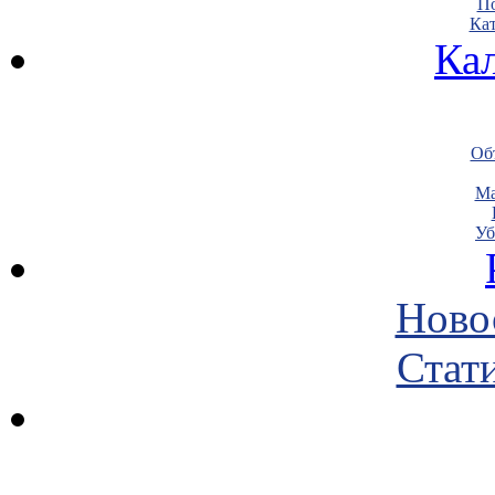
По
Кат
Ка
Объ
Ма
Уб
Ново
Стати