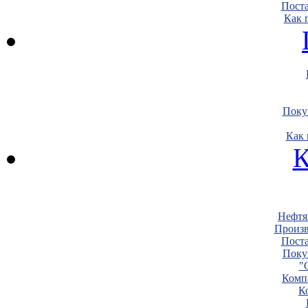
Пост
Как 
Поку
Как 
К
Нефтя
Произв
Пост
Поку
"
Комп
К