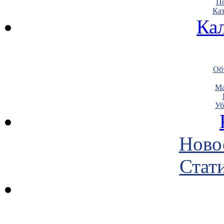
По
Кат
Ка
Объ
Ма
Уб
Ново
Стати