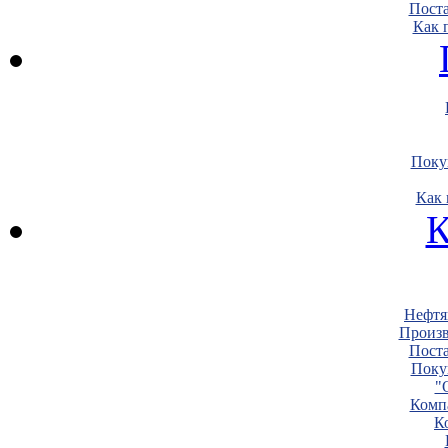
Пост
Как 
Поку
Как 
К
Нефтя
Произв
Пост
Поку
"
Комп
К