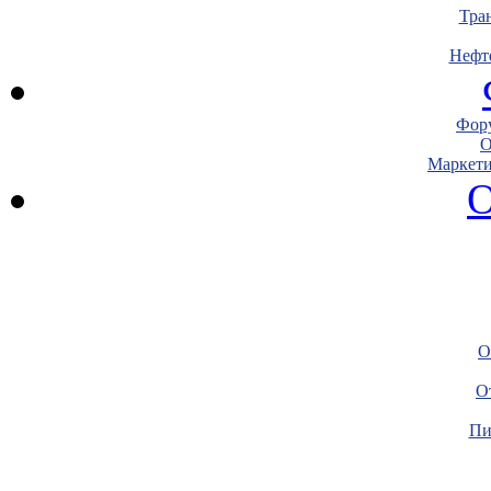
Тра
Нефт
Фору
О
Маркети
О
О
О
Пи