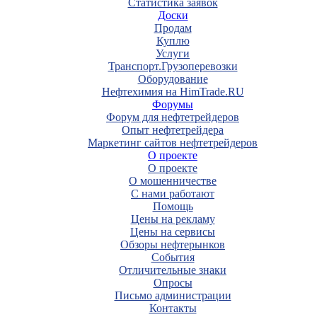
Статистика заявок
Доски
Продам
Куплю
Услуги
Транспорт.Грузоперевозки
Оборудование
Нефтехимия на HimTrade.RU
Форумы
Форум для нефтетрейдеров
Опыт нефтетрейдера
Маркетинг сайтов нефтетрейдеров
О проекте
О проекте
О мошенничестве
С нами работают
Помощь
Цены на рекламу
Цены на сервисы
Обзоры нефтерынков
События
Отличительные знаки
Опросы
Письмо администрации
Контакты