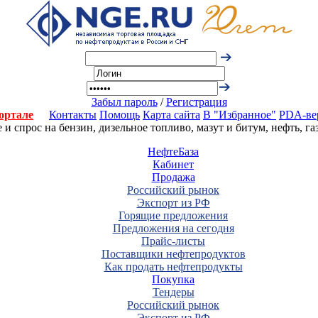
Забыл пароль
/
Регистрация
ортале
Контакты
Помощь
Карта сайта
В "Избранное"
PDA-ве
 спрос на бензин, дизельное топливо, мазут и битум, нефть, г
НефтеБаза
Кабинет
Продажа
Российский рынок
Экспорт из РФ
Горящие предложения
Предложения на сегодня
Прайс-листы
Поставщики нефтепродуктов
Как продать нефтепродукты
Покупка
Тендеры
Российский рынок
Экспорт из РФ