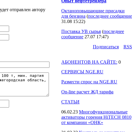
Опыт нефтетрейдера
удет отправлен автору
Октаноповышающие присадки
для бензина
(
последнее сообщение
31.08 15:22
)
Поставка УВ сырья
(
последнее
сообщение
27.07 17:47
)
Подпиcаться
RSS
АБОНЕНТОВ НА САЙТЕ:
0
СЕРВИСЫ NGE.RU
Размести спрос на NGE.RU
On-line расчет ЖД тарифа
СТАТЬИ
06.02.23
Многофункциональные
активаторы горения HiTECH 0810
от компании «ОНК»