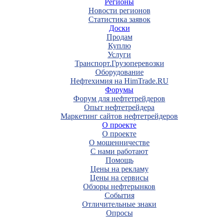
Регионы
Новости регионов
Статистика заявок
Доски
Продам
Куплю
Услуги
Транспорт.Грузоперевозки
Оборудование
Нефтехимия на HimTrade.RU
Форумы
Форум для нефтетрейдеров
Опыт нефтетрейдера
Маркетинг сайтов нефтетрейдеров
О проекте
О проекте
О мошенничестве
С нами работают
Помощь
Цены на рекламу
Цены на сервисы
Обзоры нефтерынков
События
Отличительные знаки
Опросы