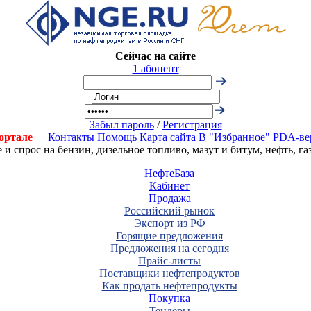
Сейчас на сайте
1 абонент
Забыл пароль
/
Регистрация
ортале
Контакты
Помощь
Карта сайта
В "Избранное"
PDA-ве
 спрос на бензин, дизельное топливо, мазут и битум, нефть, г
НефтеБаза
Кабинет
Продажа
Российский рынок
Экспорт из РФ
Горящие предложения
Предложения на сегодня
Прайс-листы
Поставщики нефтепродуктов
Как продать нефтепродукты
Покупка
Тендеры