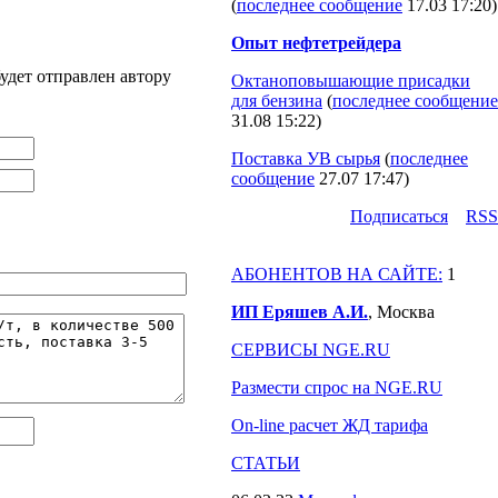
(
последнее сообщение
17.03 17:20
)
Опыт нефтетрейдера
удет отправлен автору
Октаноповышающие присадки
для бензина
(
последнее сообщение
31.08 15:22
)
Поставка УВ сырья
(
последнее
сообщение
27.07 17:47
)
Подпиcаться
RSS
АБОНЕНТОВ НА САЙТЕ:
1
ИП Еряшев А.И.
, Москва
СЕРВИСЫ NGE.RU
Размести спрос на NGE.RU
On-line расчет ЖД тарифа
СТАТЬИ