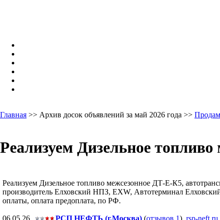
Главная
>> Архив досок объявлений за май 2026 года >>
Продам
Реализуем Дизельное топливо 
Реализуем Дизельное топливо межсезонное ДТ-Е-К5, автотранспор
производитель Елховский НПЗ, EXW, Автотерминал Елховский Н
оплаты, оплата предоплата, по РФ.
06.05.26,
РСП НЕФТЬ (г.Москва)
(
отзывов 1
),
rsp-neft.ru