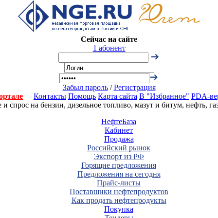
Сейчас на сайте
1 абонент
Забыл пароль
/
Регистрация
ортале
Контакты
Помощь
Карта сайта
В "Избранное"
PDA-ве
 спрос на бензин, дизельное топливо, мазут и битум, нефть, г
НефтеБаза
Кабинет
Продажа
Российский рынок
Экспорт из РФ
Горящие предложения
Предложения на сегодня
Прайс-листы
Поставщики нефтепродуктов
Как продать нефтепродукты
Покупка
Тендеры