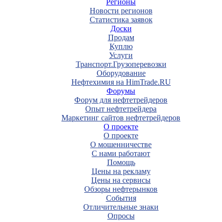
Регионы
Новости регионов
Статистика заявок
Доски
Продам
Куплю
Услуги
Транспорт.Грузоперевозки
Оборудование
Нефтехимия на HimTrade.RU
Форумы
Форум для нефтетрейдеров
Опыт нефтетрейдера
Маркетинг сайтов нефтетрейдеров
О проекте
О проекте
О мошенничестве
С нами работают
Помощь
Цены на рекламу
Цены на сервисы
Обзоры нефтерынков
События
Отличительные знаки
Опросы