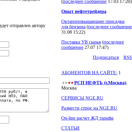
(
последнее сообщение
17.03 17:20
)
Опыт нефтетрейдера
Октаноповышающие присадки
удет отправлен автору
для бензина
(
последнее сообщение
31.08 15:22
)
Поставка УВ сырья
(
последнее
сообщение
27.07 17:47
)
Подпиcаться
RSS
АБОНЕНТОВ НА САЙТЕ:
1
РСП НЕФТЬ (г.Москва)
,
Москва
СЕРВИСЫ NGE.RU
Размести спрос на NGE.RU
On-line расчет ЖД тарифа
СТАТЬИ