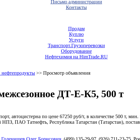
Письмо администрации
Контакты
Продам
Куплю
Услуги
Транспорт.Грузоперевозки
Оборудование
Нефтехимия на HimTrade.RU
 нефтепродукты
>> Просмотр объявления
межсезонное ДТ-Е-К5, 500 т
т, автоцистерна по цене 67250 руб/т, в количестве 500 т, мин. 
ПЗ, ПАО Татнефть, Республика Татарстан (Татарстан), поставк
,
Голенищев Олег Борисович
, (499) 135-29-97, (926) 711-23-75, 