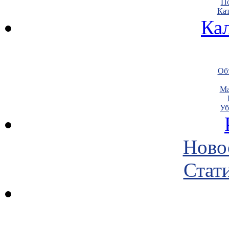
По
Кат
Ка
Объ
Ма
Уб
Ново
Стати