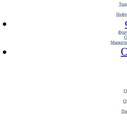
Тра
Нефт
Фору
О
Маркети
О
О
О
Пи