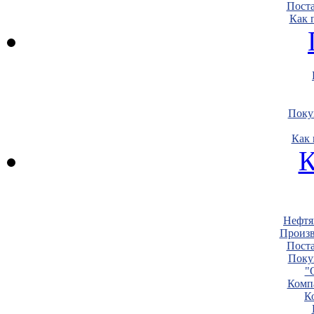
Пост
Как 
Поку
Как 
К
Нефтя
Произв
Пост
Поку
"
Комп
К