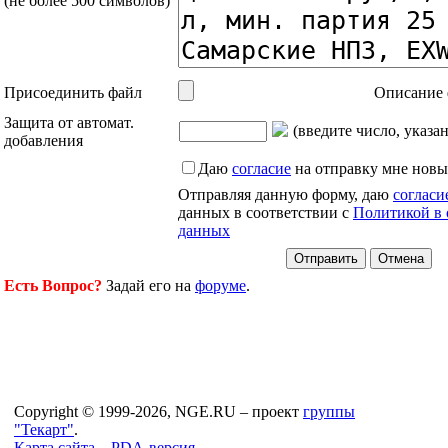
(не более 500 символов)
Присоединить файл
Описание 
Защита от автомат.
(введите число, указа
добавления
Даю
согласие
на отправку мне новы
Отправляя данную форму, даю
согласи
данных в соответствии с
Политикой в 
данных
Есть Вопрос?
Задай его на
форуме
.
Copyright © 1999-2026, NGE.RU – проект
группы
"Текарт"
.
Карта сайта...
PDA-версия...