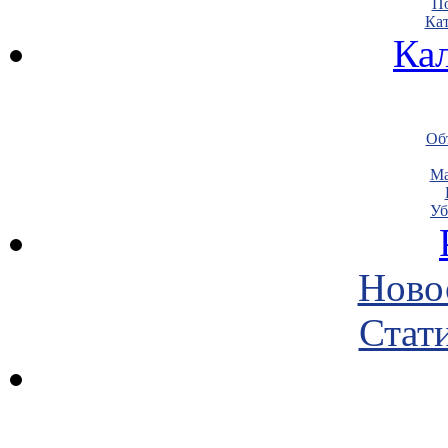
По
Кат
Ка
Объ
Ма
Уб
Ново
Стати