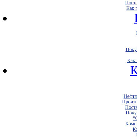
Пост
Как 
Поку
Как 
К
Нефтя
Произв
Пост
Поку
"
Комп
К