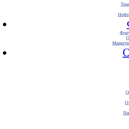
Тра
Нефт
Фору
О
Маркети
О
О
О
Пи