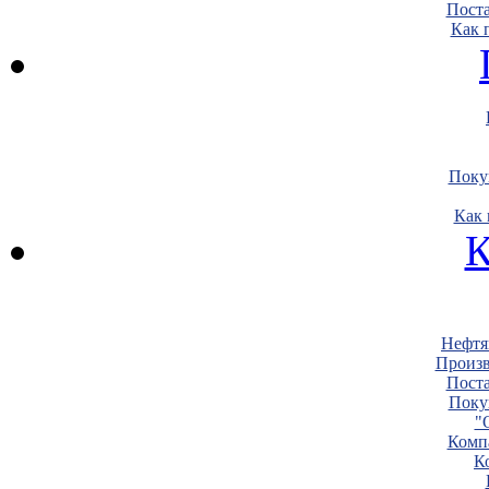
Пост
Как 
Поку
Как 
К
Нефтя
Произв
Пост
Поку
"
Комп
К