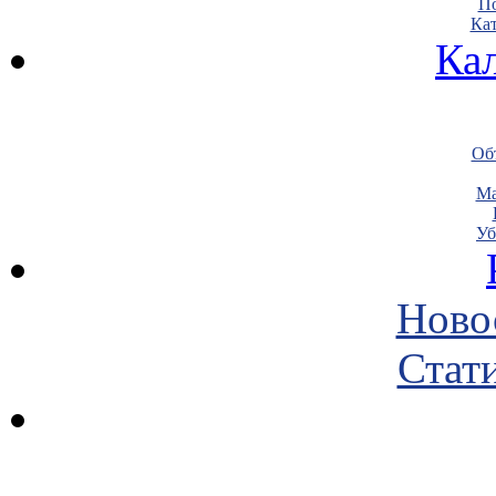
По
Кат
Ка
Объ
Ма
Уб
Ново
Стати