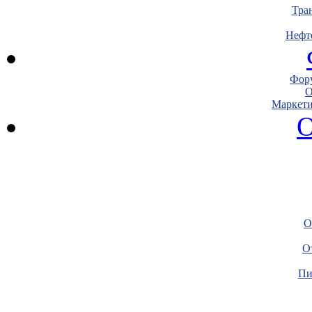
Тра
Нефт
Фору
О
Маркети
О
О
О
Пи