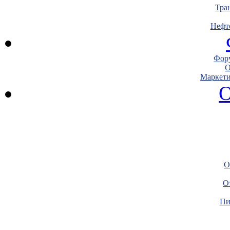
Тра
Нефт
Фору
О
Маркети
О
О
О
Пи