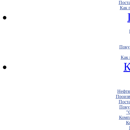
Пост
Как 
Поку
Как 
К
Нефтя
Произв
Пост
Поку
"
Комп
К