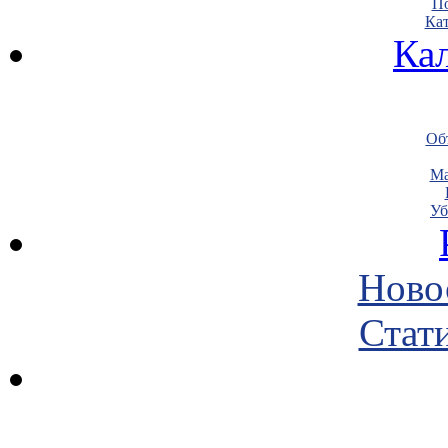
По
Кат
Ка
Объ
Ма
Уб
Ново
Стати