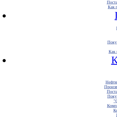
Пост
Как 
Поку
Как 
К
Нефтя
Произв
Пост
Поку
"
Комп
К