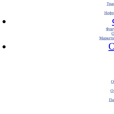
Тра
Нефт
Фору
О
Маркети
О
О
О
Пи