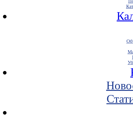
По
Кат
Ка
Объ
Ма
Уб
Ново
Стати